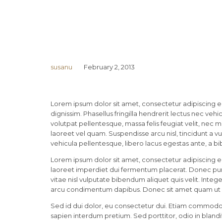
susanu
February 2, 2013
Lorem ipsum dolor sit amet, consectetur adipiscing eli
dignissim. Phasellus fringilla hendrerit lectus nec veh
volutpat pellentesque, massa felis feugiat velit, nec mat
laoreet vel quam. Suspendisse arcu nisl, tincidunt a vul
vehicula pellentesque, libero lacus egestas ante, a bi
Lorem ipsum dolor sit amet, consectetur adipiscing el
laoreet imperdiet dui fermentum placerat. Donec purus
vitae nisl vulputate bibendum aliquet quis velit. Integ
arcu condimentum dapibus. Donec sit amet quam ut me
Sed id dui dolor, eu consectetur dui. Etiam commodo co
sapien interdum pretium. Sed porttitor, odio in blandi