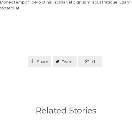
 Donec tempor libero ut nisl lacinia vel dignissim lacus tristique. Etiam
consequat.

Share

Tweet

+1
Related Stories