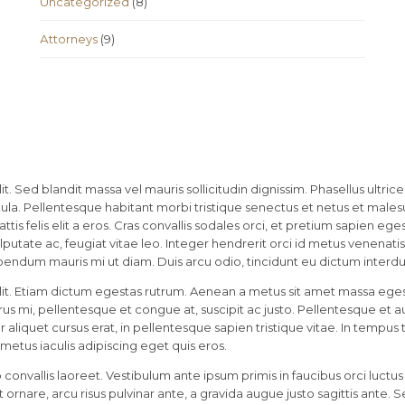
Uncategorized
(8)
Аttorneys
(9)
t. Sed blandit massa vel mauris sollicitudin dignissim. Phasellus ultri
icula. Pellentesque habitant morbi tristique senectus et netus et males
tis felis elit a eros. Cras convallis sodales orci, et pretium sapien egest
putate ac, feugiat vitae leo. Integer hendrerit orci id metus venenatis in
bendum mauris mi ut diam. Duis arcu odio, tincidunt eu dictum interdum,
it. Etiam dictum egestas rutrum. Aenean a metus sit amet massa egest
 mi, pellentesque et congue at, suscipit ac justo. Pellentesque et aug
er aliquet cursus erat, in pellentesque sapien tristique vitae. In tempus
tus iaculis adipiscing eget quis eros.
nvallis laoreet. Vestibulum ante ipsum primis in faucibus orci luctus 
t ornare, arcu risus pulvinar ante, a gravida augue justo sagittis ante.