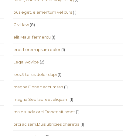
bus eget, elementum vel curs
(1)
Civil law
(8)
elit Mauri fermentu
(1)
eros Lorem ipsum dolor
(1)
Legal Advice
(2)
leoUt tellus dolor dapi
(1)
magna Donec accumsan
(1)
magna Sed laoreet aliquam
(1)
malesuada orci Donec sit amet
(1)
orci ac sem.Duis ultricies pharetra
(1)