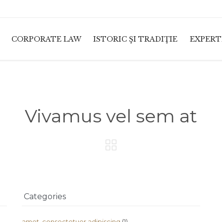
CORPORATE LAW
ISTORIC ŞI TRADIŢIE
EXPERT
Vivamus vel sem at

Categories
amet, consectetuer adipiscing
(1)