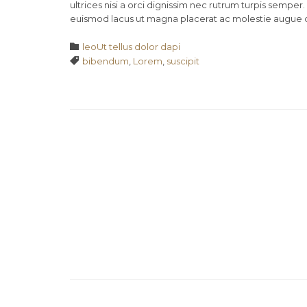
ultrices nisi a orci dignissim nec rutrum turpis semper.
euismod lacus ut magna placerat ac molestie augue 
Category

leoUt tellus dolor dapi
Tags

bibendum
,
Lorem
,
suscipit