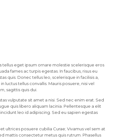
ces tellus eget ipsum ornare molestie scelerisque eros
uada fames ac turpis egestas. In faucibus, risus eu
as quis. Donec tellus leo, scelerisque in facilisis a,
 luctus tellus convallis. Mauris posuere, nisi vel
 sagittis quis dui.
as vulputate sit amet a nisi. Sed nec enim erat. Sed
ue quis libero aliquam lacinia. Pellentesque a elit
 tincidunt leo id adipiscing. Sed eu sapien egestas
et ultrices posuere cubilia Curae; Vivamus vel sem at
 Sed mattis consectetur metus quis rutrum. Phasellus