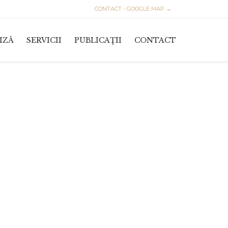
CONTACT - GOOGLE MAP →
Skip
IZĂ
SERVICII
PUBLICAŢII
CONTACT
to
content