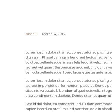
susanu
March 14, 2013
Lorem ipsum dolor sit amet, consectetur adipiscing eli
dignissim. Phasellus fringilla hendrerit lectus nec veh
volutpat pellentesque, massa felis feugiat velit, nec mat
laoreet vel quam. Suspendisse arcu nisl, tincidunt a vul
vehicula pellentesque, libero lacus egestas ante, a bi
Lorem ipsum dolor sit amet, consectetur adipiscing el
laoreet imperdiet dui fermentum placerat. Donec purus
vitae nisl vulputate bibendum aliquet quis velit. Integ
arcu condimentum dapibus. Donec sit amet quam ut me
Sed id dui dolor, eu consectetur dui. Etiam commodo co
sapien interdum pretium. Sed porttitor, odio in blandi