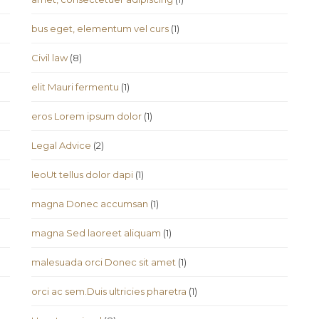
bus eget, elementum vel curs
(1)
Civil law
(8)
elit Mauri fermentu
(1)
eros Lorem ipsum dolor
(1)
Legal Advice
(2)
leoUt tellus dolor dapi
(1)
magna Donec accumsan
(1)
magna Sed laoreet aliquam
(1)
malesuada orci Donec sit amet
(1)
orci ac sem.Duis ultricies pharetra
(1)