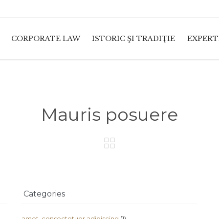
CORPORATE LAW
ISTORIC ŞI TRADIŢIE
EXPERT
Mauris posuere

Categories
amet, consectetuer adipiscing
(1)