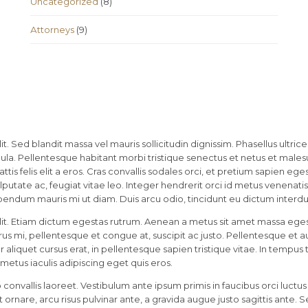
Uncategorized
(8)
Аttorneys
(9)
t. Sed blandit massa vel mauris sollicitudin dignissim. Phasellus ultri
icula. Pellentesque habitant morbi tristique senectus et netus et males
tis felis elit a eros. Cras convallis sodales orci, et pretium sapien egest
putate ac, feugiat vitae leo. Integer hendrerit orci id metus venenatis in
bendum mauris mi ut diam. Duis arcu odio, tincidunt eu dictum interdum,
it. Etiam dictum egestas rutrum. Aenean a metus sit amet massa egest
 mi, pellentesque et congue at, suscipit ac justo. Pellentesque et aug
er aliquet cursus erat, in pellentesque sapien tristique vitae. In tempus
tus iaculis adipiscing eget quis eros.
nvallis laoreet. Vestibulum ante ipsum primis in faucibus orci luctus 
t ornare, arcu risus pulvinar ante, a gravida augue justo sagittis ante.