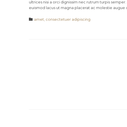
ultrices nisi a orci dignissim nec rutrum turpis semper.
euismod lacus ut magna placerat ac molestie augue 
Category

amet, consectetuer adipiscing