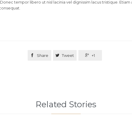
 Donec tempor libero ut nisl lacinia vel dignissim lacus tristique. Etiam
consequat.

Share

Tweet

+1
Related Stories