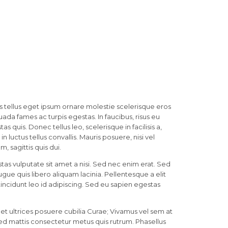
ces tellus eget ipsum ornare molestie scelerisque eros
uada fames ac turpis egestas. In faucibus, risus eu
as quis. Donec tellus leo, scelerisque in facilisis a,
 luctus tellus convallis. Mauris posuere, nisi vel
 sagittis quis dui.
as vulputate sit amet a nisi. Sed nec enim erat. Sed
ue quis libero aliquam lacinia. Pellentesque a elit
 tincidunt leo id adipiscing. Sed eu sapien egestas
et ultrices posuere cubilia Curae; Vivamus vel sem at
 Sed mattis consectetur metus quis rutrum. Phasellus