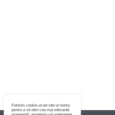
Folosim cookie-uri pe site-ul nostru
pentru a vă oferi cea mai relevantă
experiență, amintindu-vă preferințele