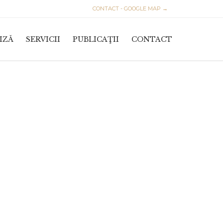
CONTACT - GOOGLE MAP →
Skip
IZĂ
SERVICII
PUBLICAŢII
CONTACT
to
content